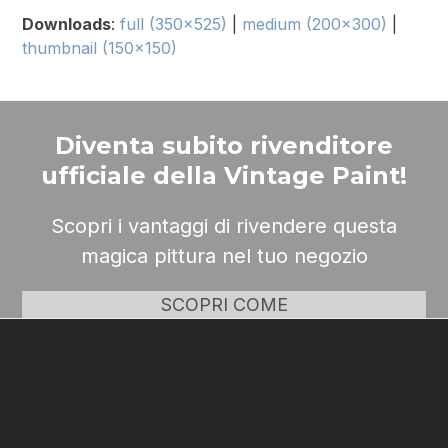
Downloads
:
full (350x525)
|
medium (200x300)
|
thumbnail (150x150)
Diventa subito rivenditore
ufficiale della Vintage Paint!
Scopri i vantaggi di rivendere questa
magica pittura nel tuo negozio
SCOPRI COME