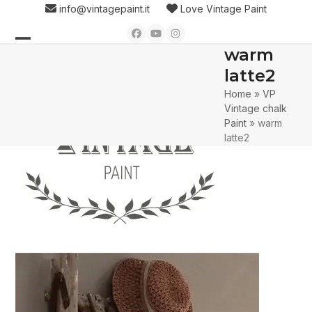
Skip
info@vintagepaint.it
Love Vintage Paint
to
Facebook
YouTube
Instagram
content
warm
Open
Close
latte2
mobile
mobile
Home
»
VP
menu
menu
Vintage chalk
Paint
»
warm
latte2