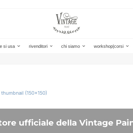
e si usa
rivenditori
chi siamo
workshop|corsi
|
thumbnail (150x150)
ore ufficiale della Vintage Pain