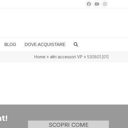
Facebook
YouTube
Instagram
BLOG
DOVE ACQUISTARE
Home
»
altri accessori VP
»
530801.[01]
t!
SCOPRI COME