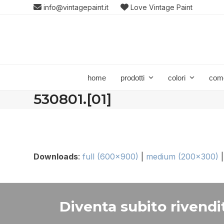
Skip
info@vintagepaint.it
Love Vintage Paint
to
content
home
prodotti
colori
com
530801.[01]
Downloads
:
full (600x900)
|
medium (200x300)
Diventa subito rivendit