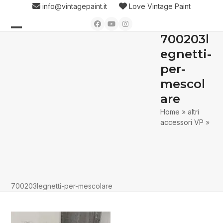
Skip
info@vintagepaint.it
Love Vintage Paint
to
Facebook
YouTube
Instagram
content
700203l
Open
Close
egnetti-
mobile
mobile
per-
menu
menu
mescol
are
Home
»
altri
accessori VP
»
700203legnetti-per-mescolare