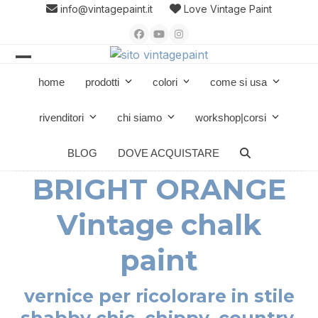
Skip
info@vintagepaint.it
Love Vintage Paint
to
Facebook
YouTube
Instagram
content
Open
Close
home
prodotti
colori
come si usa
mobile
mobile
menu
menu
rivenditori
chi siamo
workshop|corsi
BLOG
DOVE ACQUISTARE
BRIGHT ORANGE
Vintage chalk
paint
vernice per ricolorare in stile
shabby chic, chippy, country,