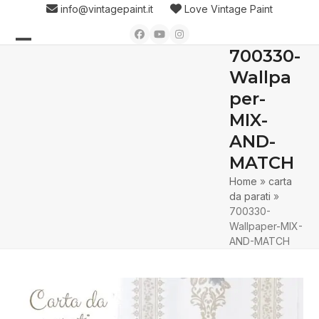
Skip
info@vintagepaint.it
Love Vintage Paint
to
Facebook
YouTube
Instagram
content
700330-
Open
Close
Wallpa
mobile
mobile
per-
menu
menu
MIX-
AND-
MATCH
Home
»
carta
da parati
»
700330-
Wallpaper-MIX-
AND-MATCH