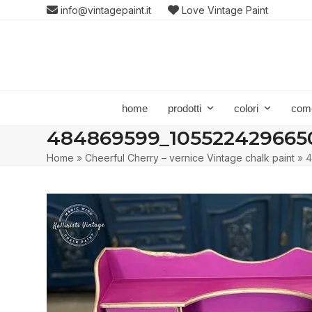
Skip
info@vintagepaint.it
Love Vintage Paint
to
content
home
prodotti
colori
com
484869599_1055224296650
Home
»
Cheerful Cherry – vernice Vintage chalk paint
»
4