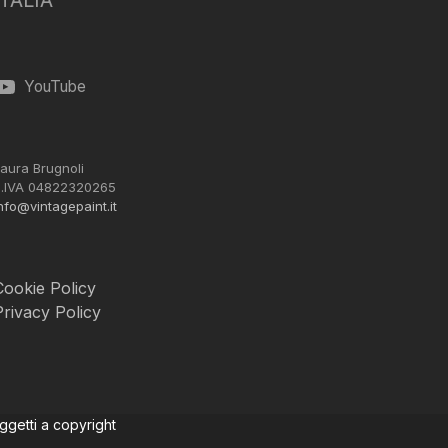
ITALIA
YouTube
aura Brugnoli
.IVA 04822320265
nfo@vintagepaint.it
Cookie Policy
Privacy Policy
oggetti a copyright