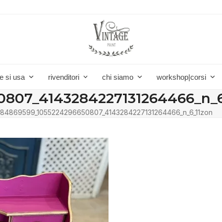
e si usa
rivenditori
chi siamo
workshop|corsi
807_4143284227131264466_n_6
84869599_1055224296650807_4143284227131264466_n_6_11zon