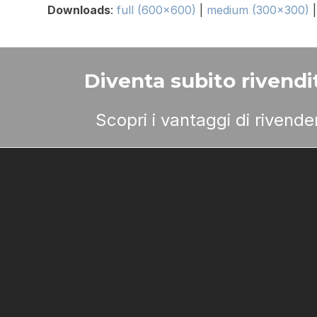
Downloads
:
full (600x600)
|
medium (300x300)
Diventa subito rivendit
Scopri i vantaggi di rivend