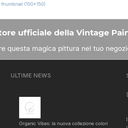
|
thumbnail (150x150)
ore ufficiale della Vintage Pain
ere questa magica pittura nel tuo negozi
ULTIME NEWS
Organic Vibes: la nuova collezione colori