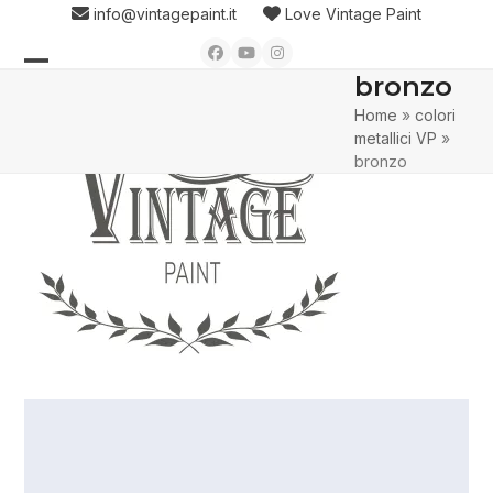
Skip
info@vintagepaint.it
Love Vintage Paint
to
Facebook
YouTube
Instagram
content
bronzo
Open
Close
Home
»
colori
mobile
mobile
metallici VP
»
menu
menu
bronzo