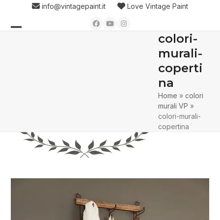
Skip
info@vintagepaint.it
Love Vintage Paint
to
Facebook
YouTube
Instagram
content
colori-
Open
Close
murali-
mobile
mobile
coperti
menu
menu
na
Home
»
colori
murali VP
»
colori-murali-
copertina