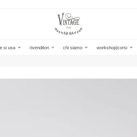
e si usa
rivenditori
chi siamo
workshop|corsi