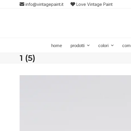
Skip
info@vintagepaint.it
Love Vintage Paint
to
content
home
prodotti
colori
com
1 (5)