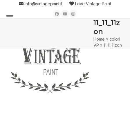
Skip
info@vintagepaint.it
Love Vintage Paint
to
Facebook
YouTube
Instagram
content
11_11_11z
Open
Close
on
mobile
mobile
Home
»
colori
menu
menu
VP
»
11_11_11zon