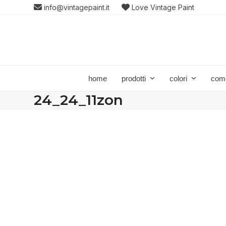
Skip
info@vintagepaint.it
Love Vintage Paint
to
content
home
prodotti
colori
com
24_24_11zon