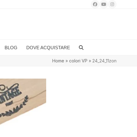
Facebook
YouTube
Instagram
BLOG
DOVE ACQUISTARE
Home
»
colori VP
»
24_24_11zon