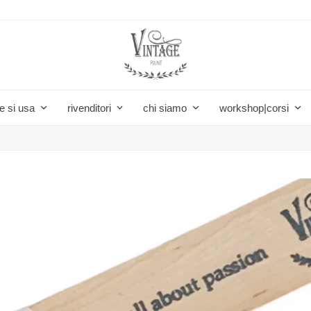
e si usa
rivenditori
chi siamo
workshop|corsi