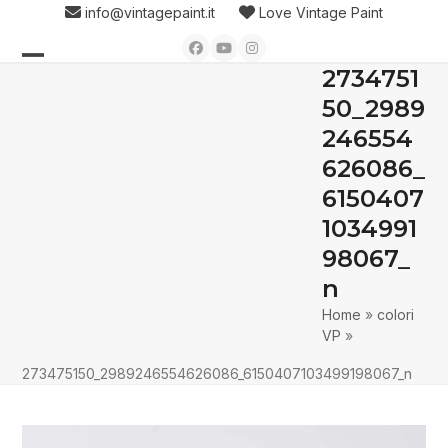
Skip
info@vintagepaint.it
Love Vintage Paint
to
Facebook
YouTube
Instagram
content
2734751
Open
Close
50_2989
mobile
mobile
246554
menu
menu
626086_
6150407
1034991
98067_
n
Home
»
colori
VP
»
273475150_2989246554626086_6150407103499198067_n