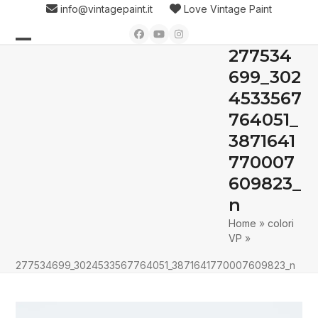
Skip
info@vintagepaint.it
Love Vintage Paint
to
Facebook
YouTube
Instagram
content
277534
Open
Close
699_302
mobile
mobile
4533567
menu
menu
764051_
3871641
770007
609823_
n
Home
»
colori
VP
»
277534699_3024533567764051_3871641770007609823_n