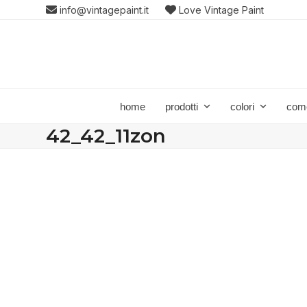
Skip
info@vintagepaint.it
Love Vintage Paint
to
content
home
prodotti
colori
com
42_42_11zon