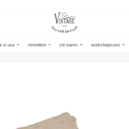
e si usa
rivenditori
chi siamo
workshop|corsi