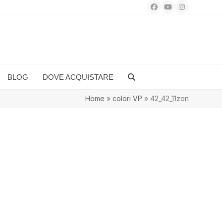
Facebook
YouTube
Instagram
BLOG
DOVE ACQUISTARE
Home
»
colori VP
»
42_42_11zon