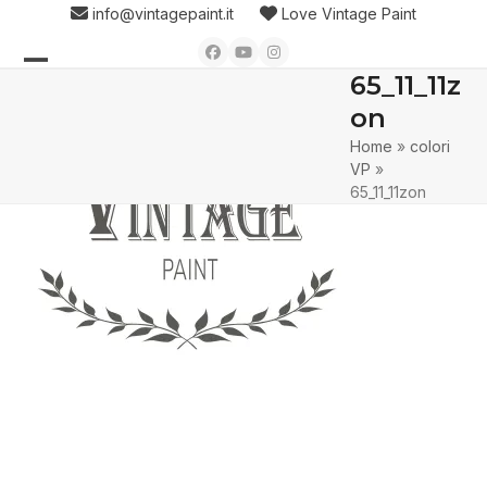
Skip
info@vintagepaint.it
Love Vintage Paint
to
Facebook
YouTube
Instagram
content
65_11_11z
Open
Close
on
mobile
mobile
Home
»
colori
menu
menu
VP
»
65_11_11zon