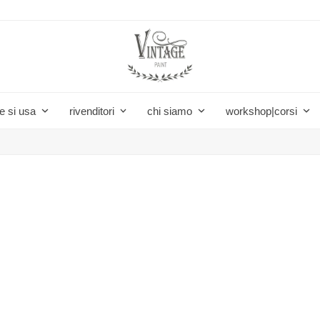
e si usa
rivenditori
chi siamo
workshop|corsi