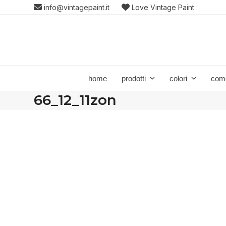
Skip
info@vintagepaint.it
Love Vintage Paint
to
content
home
prodotti
colori
com
66_12_11zon