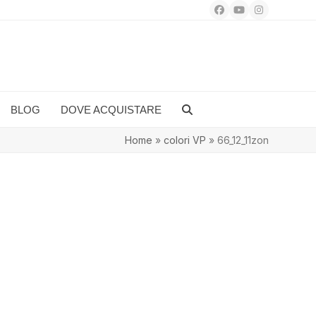
Facebook
YouTube
Instagram
BLOG
DOVE ACQUISTARE
Home
»
colori VP
»
66_12_11zon