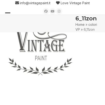
Skip
info@vintagepaint.it
Love Vintage Paint
to
Facebook
YouTube
Instagram
content
6_11zon
Open
Close
Home
»
colori
mobile
mobile
VP
»
6_11zon
menu
menu