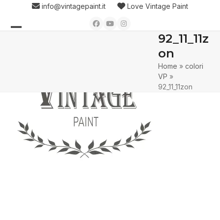
Skip
info@vintagepaint.it
Love Vintage Paint
to
Facebook
YouTube
Instagram
content
92_11_11z
Open
Close
on
mobile
mobile
Home
»
colori
menu
menu
VP
»
92_11_11zon