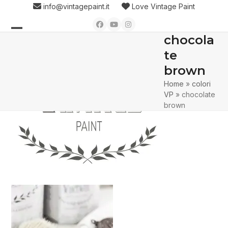
Skip
info@vintagepaint.it
Love Vintage Paint
to
Facebook
YouTube
Instagram
content
chocola
Open
Close
te
mobile
mobile
brown
menu
menu
Home
»
colori
VP
»
chocolate
brown