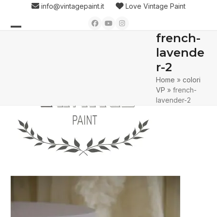
Skip
info@vintagepaint.it
Love Vintage Paint
to
Facebook
YouTube
Instagram
content
french-
Open
Close
lavende
mobile
mobile
r-2
menu
menu
Home
»
colori
VP
»
french-
lavender-2