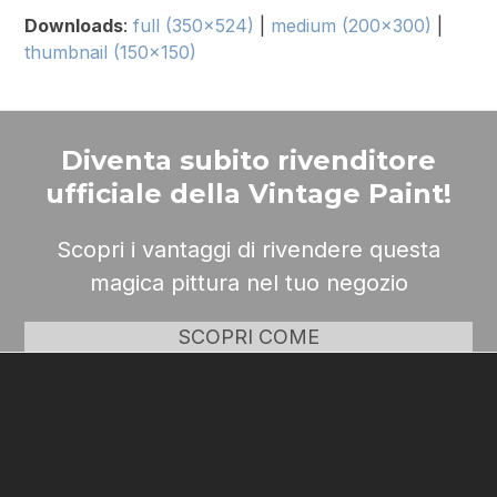
Downloads
:
full (350x524)
|
medium (200x300)
|
thumbnail (150x150)
Diventa subito rivenditore
ufficiale della Vintage Paint!
Scopri i vantaggi di rivendere questa
magica pittura nel tuo negozio
SCOPRI COME