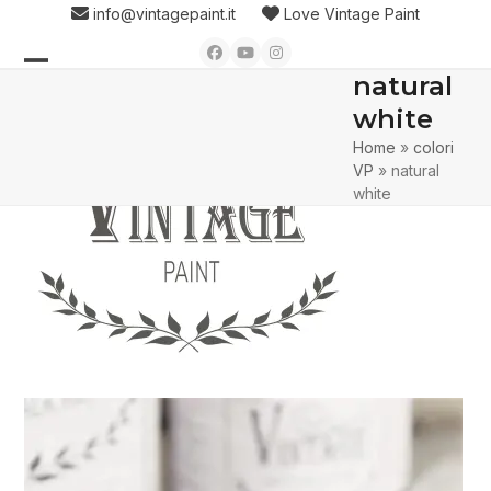
Skip
info@vintagepaint.it
Love Vintage Paint
to
Facebook
YouTube
Instagram
content
natural
Open
Close
white
mobile
mobile
Home
»
colori
menu
menu
VP
»
natural
white