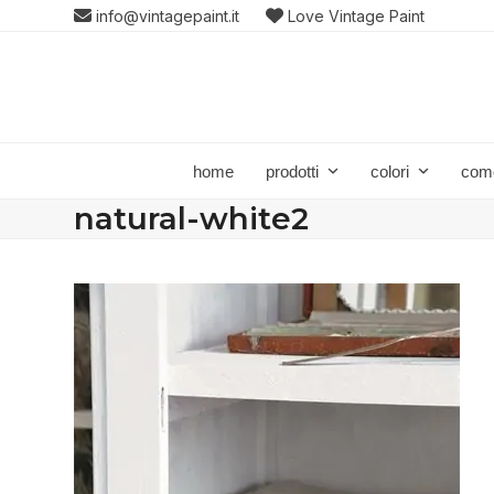
Skip
info@vintagepaint.it
Love Vintage Paint
to
content
home
prodotti
colori
com
natural-white2