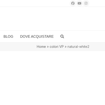
Facebook
YouTube
Instagram
BLOG
DOVE ACQUISTARE
Home
»
colori VP
»
natural-white2