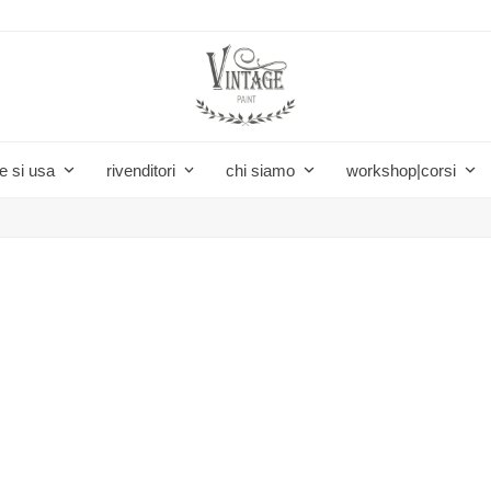
e si usa
rivenditori
chi siamo
workshop|corsi