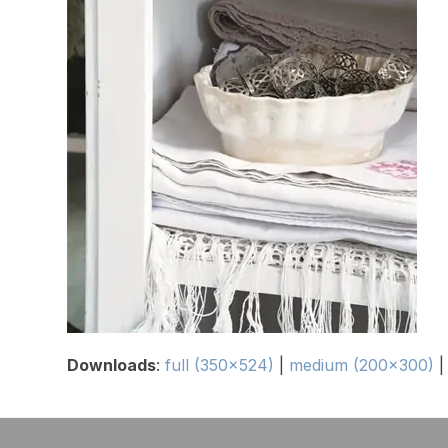
Downloads
:
full (350x524)
|
medium (200x300)