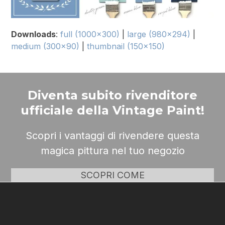
Downloads
:
full (1000x300)
|
large (980x294)
|
medium (300x90)
|
thumbnail (150x150)
Diventa subito rivenditore
ufficiale della Vintage Paint!
Scopri i vantaggi di rivendere questa
magica pittura nel tuo negozio
SCOPRI COME