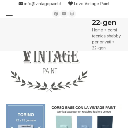
Skip
info@vintagepaint.it
Love Vintage Paint
to
Facebook
YouTube
Instagram
content
22-gen
Open
Close
Home
»
corsi
mobile
mobile
tecnica shabby
menu
menu
per privati
»
22-gen