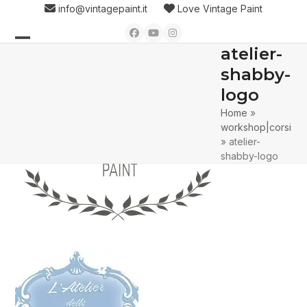
Skip
info@vintagepaint.it
Love Vintage Paint
to
Facebook
YouTube
Instagram
content
atelier-
Open
Close
shabby-
mobile
mobile
logo
menu
menu
Home
»
workshop|corsi
»
atelier-
shabby-logo