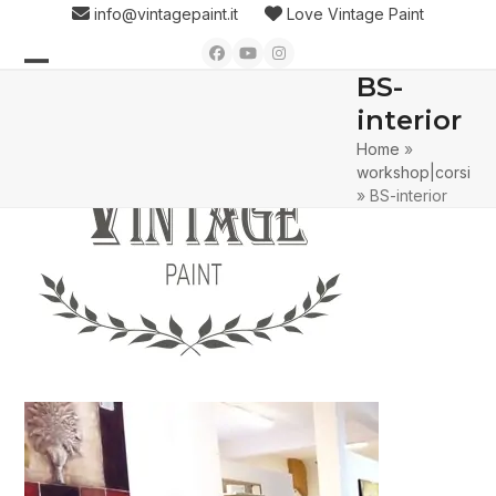
Skip
info@vintagepaint.it
Love Vintage Paint
to
Facebook
YouTube
Instagram
content
BS-
Open
Close
interior
mobile
mobile
Home
»
menu
menu
workshop|corsi
»
BS-interior