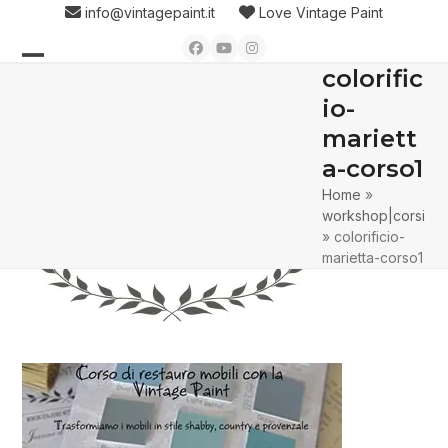
Skip
info@vintagepaint.it
Love Vintage Paint
to
Facebook
YouTube
Instagram
content
colorific
Open
Close
io-
mobile
mobile
mariett
menu
menu
a-corso1
Home
»
workshop|corsi
»
colorificio-
marietta-corso1