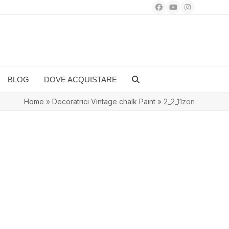
Facebook
YouTube
Instagram
BLOG
DOVE ACQUISTARE
Home
»
Decoratrici Vintage chalk Paint
»
2_2_11zon