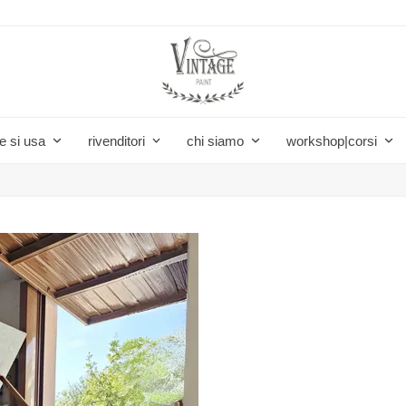
e si usa
rivenditori
chi siamo
workshop|corsi