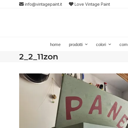
Skip
info@vintagepaint.it
Love Vintage Paint
to
content
home
prodotti
colori
com
2_2_11zon