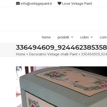
Skip
info@vintagepaint.it
Love Vintage Paint
to
content
home
prodotti
colori
com
336494609_924462385358
Home
»
Decoratrici Vintage chalk Paint
»
336494609_924