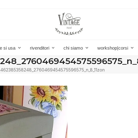
e si usa
rivenditori
chi siamo
workshop|corsi
248_2760469454575596575_n_
462385358248_2760469454575596575_n_8_11zon