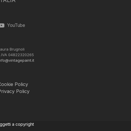
ITALIA
YouTube
aura Brugnoli
.IVA 04822320265
nfo@vintagepaint.it
Cookie Policy
Privacy Policy
oggetti a copyright