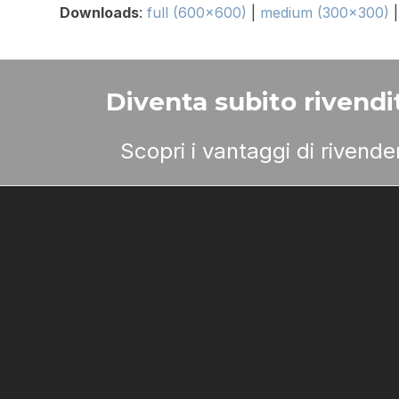
Downloads
:
full (600x600)
|
medium (300x300)
Diventa subito rivendit
Scopri i vantaggi di rivend