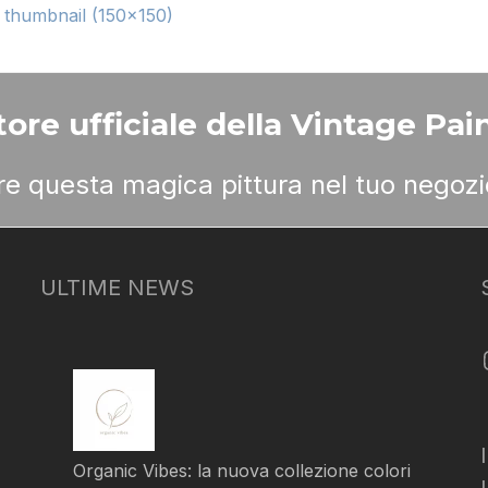
|
thumbnail (150x150)
ore ufficiale della Vintage Pain
ere questa magica pittura nel tuo negozi
ULTIME NEWS
Organic Vibes: la nuova collezione colori