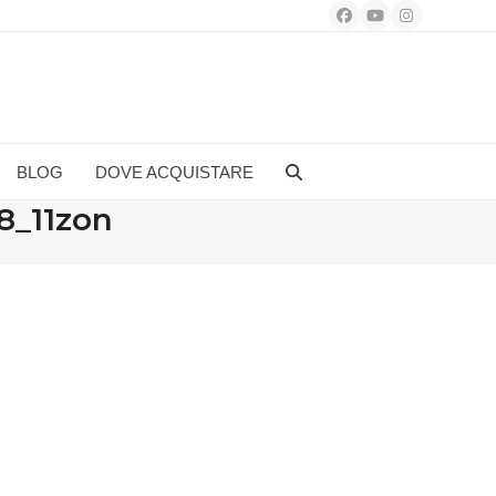
Facebook
YouTube
Instagram
BLOG
DOVE ACQUISTARE
8_11zon