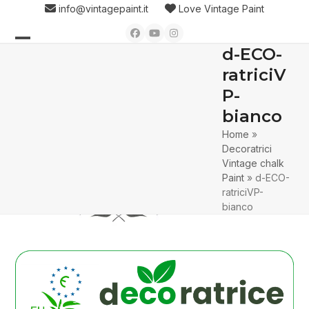
Skip
info@vintagepaint.it
Love Vintage Paint
to
Facebook
YouTube
Instagram
content
d-ECO-
Open
Close
ratriciV
mobile
mobile
P-
menu
menu
bianco
Home
»
Decoratrici
Vintage chalk
Paint
»
d-ECO-
ratriciVP-
bianco