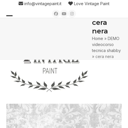
Skip
info@vintagepaint.it
Love Vintage Paint
to
Facebook
YouTube
Instagram
content
cera
Open
Close
nera
mobile
mobile
Home
»
DEMO
menu
menu
videocorso
tecnica shabby
»
cera nera