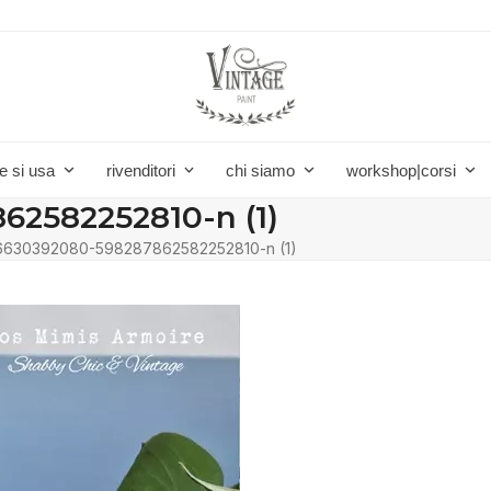
e si usa
rivenditori
chi siamo
workshop|corsi
62582252810-n (1)
6630392080-598287862582252810-n (1)