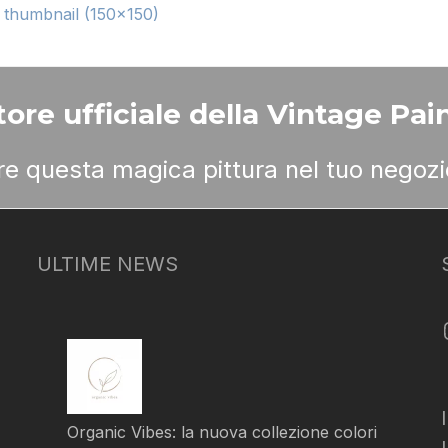
|
thumbnail (150x150)
ore ufficiale della Vintage Pain
ere questa magica pittura nel tuo negozi
ULTIME NEWS
Organic Vibes: la nuova collezione colori