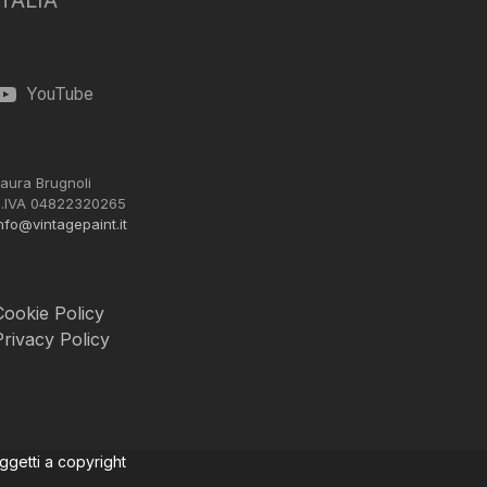
ITALIA
YouTube
aura Brugnoli
.IVA 04822320265
nfo@vintagepaint.it
Cookie Policy
Privacy Policy
oggetti a copyright