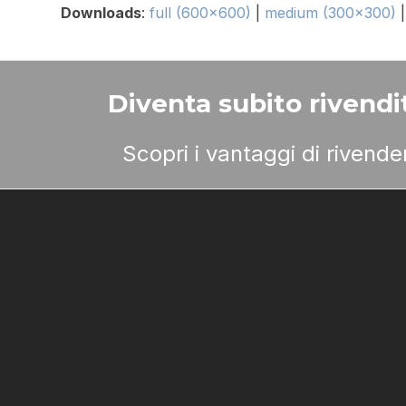
Downloads
:
full (600x600)
|
medium (300x300)
Diventa subito rivendit
Scopri i vantaggi di rivend