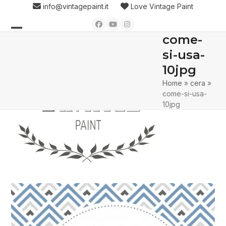
Skip
info@vintagepaint.it
Love Vintage Paint
to
Facebook
YouTube
Instagram
content
come-
Open
Close
si-usa-
mobile
mobile
10jpg
menu
menu
Home
»
cera
»
come-si-usa-
10jpg