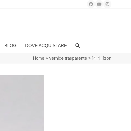
Facebook
YouTube
Instagram
BLOG
DOVE ACQUISTARE
Home
»
vernice trasparente
»
14_4_11zon