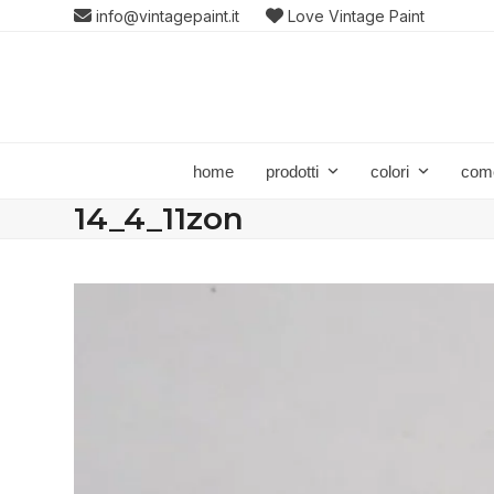
Skip
info@vintagepaint.it
Love Vintage Paint
to
content
home
prodotti
colori
com
14_4_11zon