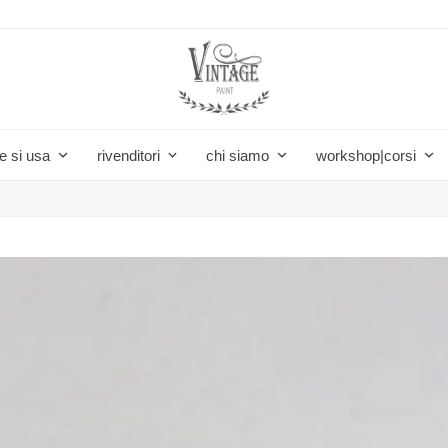
e si usa
rivenditori
chi siamo
workshop|corsi