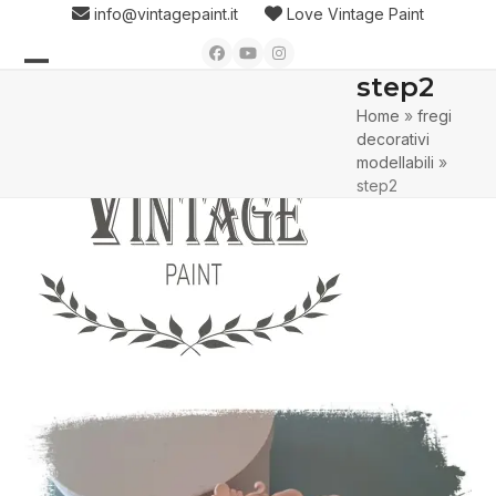
Skip
info@vintagepaint.it
Love Vintage Paint
to
Facebook
YouTube
Instagram
content
step2
Open
Close
Home
»
fregi
mobile
mobile
decorativi
menu
menu
modellabili
»
step2