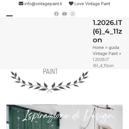
Skip
info@vintagepaint.it
Love Vintage Paint
to
Facebook
YouTube
Instagram
content
1.2026.IT
Open
Close
(6)_4_11z
mobile
mobile
on
menu
menu
Home
»
guida
Vintage Paint
»
1.2026.IT
(6)_4_11zon