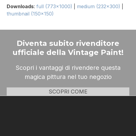
Downloads
:
full (773x1000)
|
medium (232x300)
|
thumbnail (150x150)
Diventa subito rivenditore
ufficiale della Vintage Paint!
Scopri i vantaggi di rivendere questa
magica pittura nel tuo negozio
SCOPRI COME