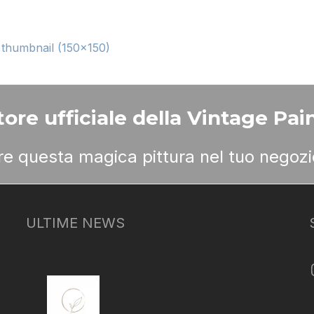
|
thumbnail (150x150)
ore ufficiale della Vintage Pain
ere questa magica pittura nel tuo negozi
ULTIME NEWS