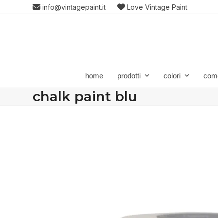
Skip
info@vintagepaint.it
Love Vintage Paint
to
content
home
prodotti
colori
com
chalk paint blu