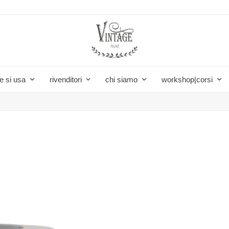
e si usa
rivenditori
chi siamo
workshop|corsi