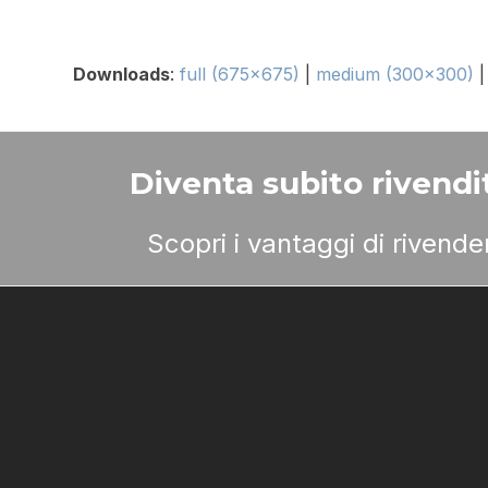
Downloads
:
full (675x675)
|
medium (300x300)
Diventa subito rivendit
Scopri i vantaggi di rivend