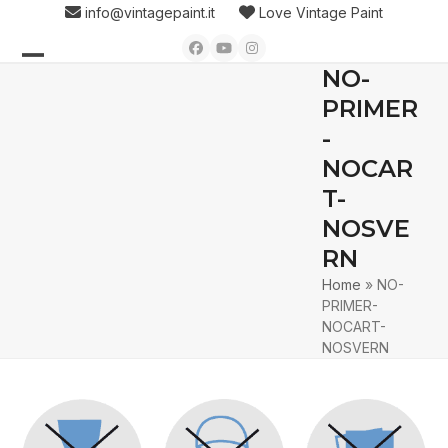
Skip
info@vintagepaint.it
Love Vintage Paint
to
Facebook
YouTube
Instagram
content
NO-
Open
Close
PRIMER
mobile
mobile
-
menu
menu
NOCAR
T-
NOSVE
RN
Home
»
NO-
PRIMER-
NOCART-
NOSVERN