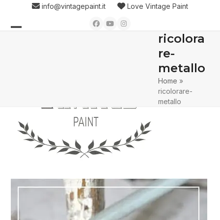
Skip
info@vintagepaint.it
Love Vintage Paint
to
Facebook
YouTube
Instagram
content
ricolora
Open
Close
re-
mobile
mobile
metallo
menu
menu
Home
»
ricolorare-
metallo