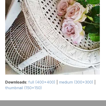
Downloads
:
full (400x400)
|
medium (300x300)
|
thumbnail (150x150)