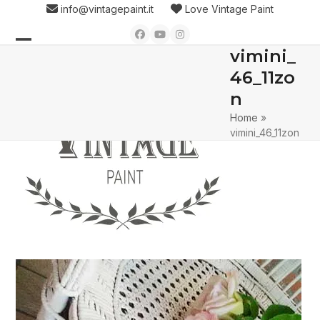
Skip
info@vintagepaint.it
Love Vintage Paint
to
Facebook
YouTube
Instagram
content
vimini_
Open
Close
46_11zo
mobile
mobile
n
menu
menu
Home
»
vimini_46_11zon