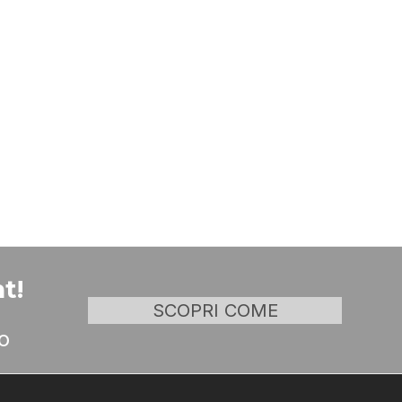
t!
SCOPRI COME
o