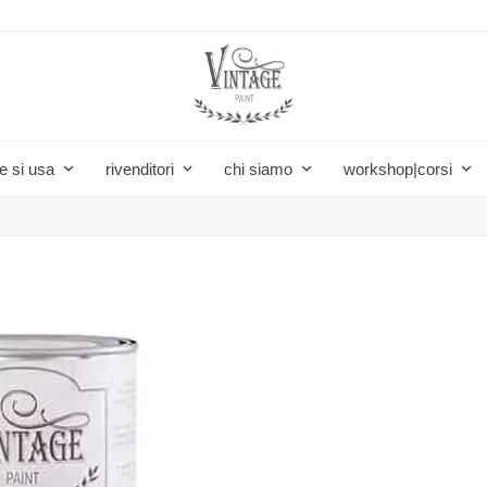
e si usa
rivenditori
chi siamo
workshop|corsi