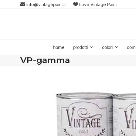
Skip
info@vintagepaint.it
Love Vintage Paint
to
content
home
prodotti
colori
com
VP-gamma