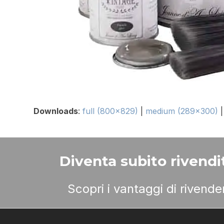
Downloads
:
full (800x829)
|
medium (289x300)
Diventa subito rivendit
Scopri i vantaggi di rivend