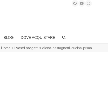
Facebook
YouTube
Instagram
BLOG
DOVE ACQUISTARE
Home
»
i vostri progetti
»
elena-castagnetti-cucina-prima