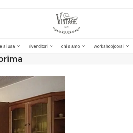
e si usa
rivenditori
chi siamo
workshop|corsi
-prima