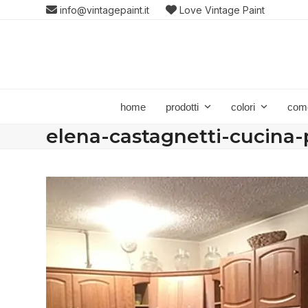
Skip
info@vintagepaint.it
Love Vintage Paint
to
content
home
prodotti
colori
com
elena-castagnetti-cucina