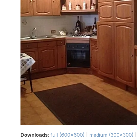
Downloads
:
full (600x600)
|
medium (300x300)