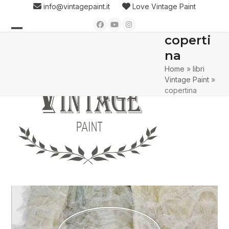
Skip
info@vintagepaint.it
Love Vintage Paint
to
Facebook
YouTube
Instagram
content
coperti
Open
Close
na
mobile
mobile
Home
»
libri
menu
menu
Vintage Paint
»
copertina