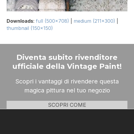
Downloads
:
full (500x708)
|
medium (211x300)
|
thumbnail (150x150)
Diventa subito rivenditore
ufficiale della Vintage Paint!
Scopri i vantaggi di rivendere questa
magica pittura nel tuo negozio
SCOPRI COME