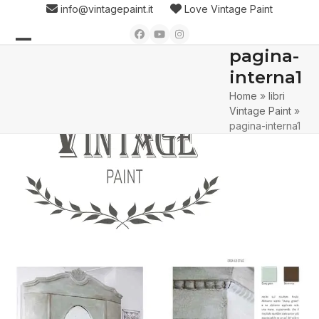
Skip
info@vintagepaint.it
Love Vintage Paint
to
Facebook
YouTube
Instagram
content
pagina-
Open
Close
interna1
mobile
mobile
Home
»
libri
menu
menu
Vintage Paint
»
pagina-interna1