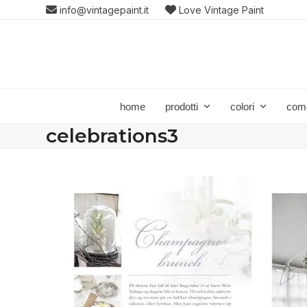
Skip
info@vintagepaint.it
Love Vintage Paint
to
content
home
prodotti
colori
com
celebrations3