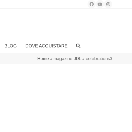
Facebook
YouTube
Instagram
BLOG
DOVE ACQUISTARE
Home
»
magazine JDL
»
celebrations3