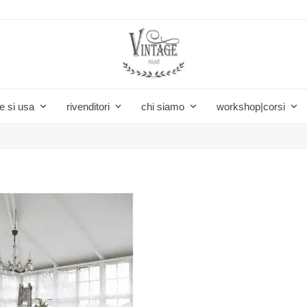
e si usa
rivenditori
chi siamo
workshop|corsi