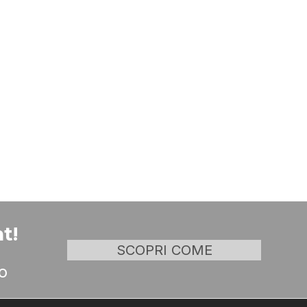
t!
SCOPRI COME
o