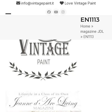
Skip
info@vintagepaint.it
Love Vintage Paint
to
Facebook
YouTube
Instagram
content
EN1113
Open
Close
Home
»
mobile
mobile
magazine JDL
menu
menu
»
EN1113