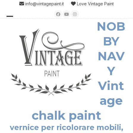
Skip
info@vintagepaint.it
Love Vintage Paint
to
Facebook
YouTube
Instagram
content
NOB
Open
Close
mobile
mobile
BY
menu
menu
NAV
Y
Vint
age
chalk paint
vernice per ricolorare mobili,