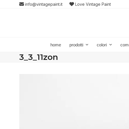
Skip
info@vintagepaint.it
Love Vintage Paint
to
content
home
prodotti
colori
com
3_3_11zon