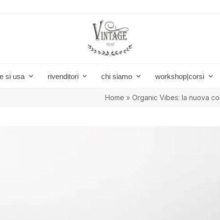
e si usa
rivenditori
chi siamo
workshop|corsi
Home
»
Organic Vibes: la nuova coll