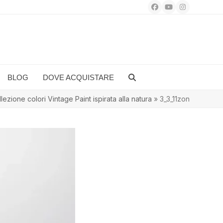
Facebook
YouTube
Instagram
BLOG
DOVE ACQUISTARE
ezione colori Vintage Paint ispirata alla natura
»
3_3_11zon