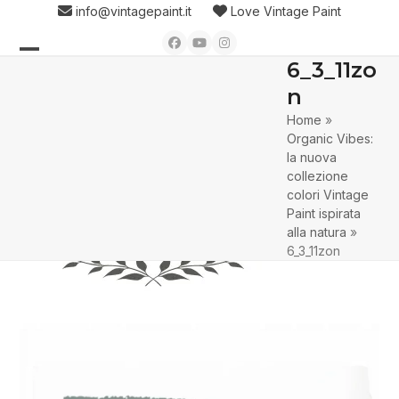
Skip
info@vintagepaint.it
Love Vintage Paint
to
Facebook
YouTube
Instagram
content
6_3_11zo
Open
Close
n
mobile
mobile
Home
»
menu
menu
Organic Vibes:
la nuova
collezione
colori Vintage
Paint ispirata
alla natura
»
6_3_11zon