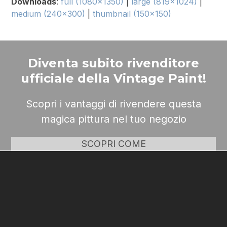
Downloads
:
full (1080x1350)
|
large (819x1024)
|
medium (240x300)
|
thumbnail (150x150)
Diventa subito rivenditore
ufficiale della Vintage Paint!
Scopri i vantaggi di rivendere questa
magica pittura nel tuo negozio
SCOPRI COME