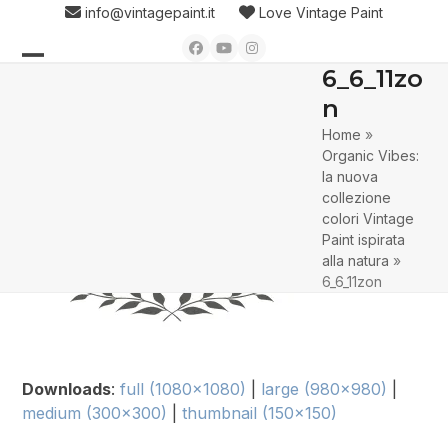
Skip
info@vintagepaint.it
Love Vintage Paint
to
Facebook
YouTube
Instagram
content
6_6_11zo
Open
Close
n
mobile
mobile
Home
»
menu
menu
Organic Vibes:
la nuova
collezione
colori Vintage
Paint ispirata
alla natura
»
6_6_11zon
Downloads
:
full (1080x1080)
|
large (980x980)
|
medium (300x300)
|
thumbnail (150x150)