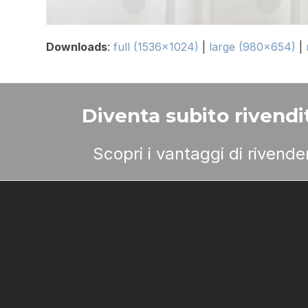
Downloads
:
full (1536x1024)
|
large (980x654)
|
Diventa subito rivendit
Scopri i vantaggi di rivend