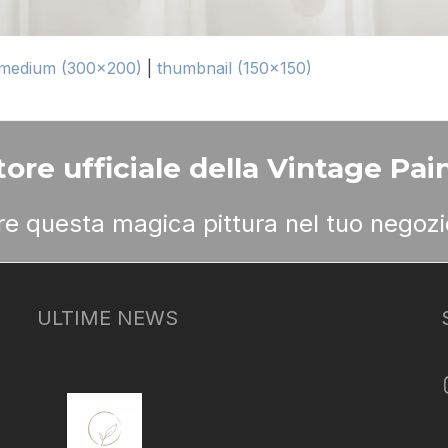
medium (300x200)
|
thumbnail (150x150)
ore ufficiale della Vintage Pain
ere questa magica pittura nel tuo negozi
ULTIME NEWS