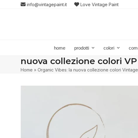
Skip
info@vintagepaint.it
Love Vintage Paint
to
content
home
prodotti
colori
com
nuova collezione colori VP
Home
»
Organic Vibes: la nuova collezione colori Vintage P