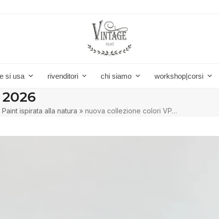
e si usa
rivenditori
chi siamo
workshop|corsi
 2026
aint ispirata alla natura
»
nuova collezione colori VP…